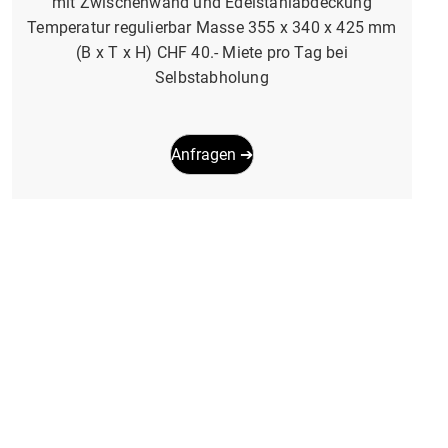
mit Zwischenwand und Edelstahlabdeckung
Temperatur regulierbar Masse 355 x 340 x 425 mm
(B x T x H) CHF 40.- Miete pro Tag bei
Selbstabholung
Anfragen ➔
Hot Dog Steamer
HotDog-Steamer Grosse Füllmenge mit bis zu 200
Würstchen und 50 Brötchen präzise
Temperatursteuerung – weiter, einstellbarer Bereich
von 30 - 110 °C Ablassventil zum einfachen
Entleeren des Wassertanks Einfache Reinigung dank